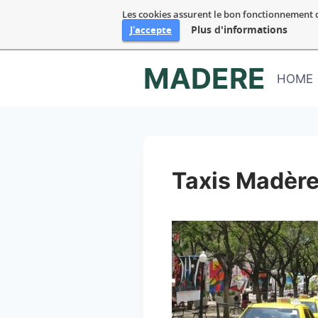
Les cookies assurent le bon fonctionnement de 
Plus d'informations
J'accepte
Aller
MADERE
au
HOME
contenu
Taxis Madèr